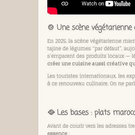
🍲 Une scène végétarienne 
En 2025, la scène végétarienne marra
tajine de légumes “par défaut”, aujo
s’emparent des produits locaux — lé
créer une cuisine aussi créative q
Les touristes internationaux, les ex
à ce renouveau culinaire. On ne parle
🥘 Les bases : plats maroc
Avant de courir vers les adresses tre
essence
: