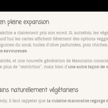
en pleine expansion
kchie a clairement pris son envol. Si, autrefois, les vé
urd’hui les cartes affichent fièrement des options veggie
gumes du souk, huiles d’olive parfumées, pois chiches, l
ue savoureuse
.
patriés, et une nouvelle génération de Marocains consci
 plus de “restriction”, mais bien d’
une autre façon de 
ains naturellement végétariens
ndy, il faut rappeler que
la cuisine marocaine regorge d