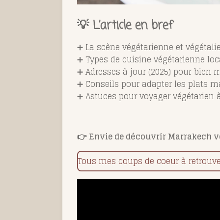
💡 L’article en bref
➕ La scène végétarienne et végétal
➕ Types de cuisine végétarienne loc
➕ Adresses à jour (2025) pour bien
➕ Conseils pour adapter les plats m
➕ Astuces pour voyager végétarien 
👉 Envie de découvrir Marrakech ve
Tous mes coups de coeur à retrouver