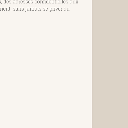
5
, des adresses confidentielles aux
ment, sans jamais se priver du