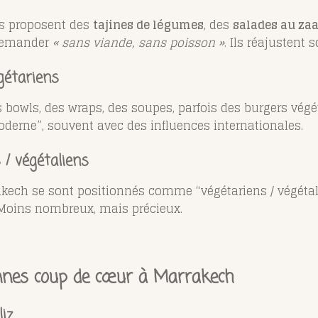
s proposent des
tajines de légumes
, des
salades au za
 demander
« sans viande, sans poisson »
. Ils réajustent 
gétariens
s bowls, des wraps, des soupes, parfois des burgers vég
derne”, souvent avec des influences internationales.
/ végétaliens
kech se sont positionnés comme “végétariens / végéta
 Moins nombreux, mais précieux.
nnes coup de cœur à Marrakech
iz