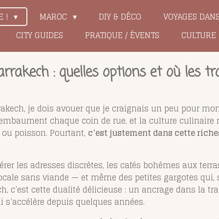
E !
MAROC
DIY & DÉCO
VOYAGES DAN
CITY GUIDES
PRATIQUE / ÉVENTS
CULTURE
rakech : quelles options et où les tr
akech, je dois avouer que je craignais un peu pour mon as
e embaument chaque coin de rue, et la culture culinair
 ou poisson. Pourtant,
c’est justement dans cette rich
epérer les adresses discrètes, les cafés bohèmes aux ter
locale sans viande — et même des petites gargotes qui, s
, c’est cette dualité délicieuse : un ancrage dans la tr
 s’accélère depuis quelques années.