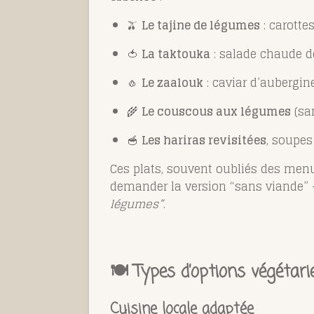
🫒
Le tajine de légumes
: carottes
🍅
La taktouka
: salade chaude de
🧄
Le zaalouk
: caviar d’aubergine
🌾
Le couscous aux légumes
(sa
🥣
Les hariras revisitées
, soupes
Ces plats, souvent oubliés des menu
demander la version “sans viande” —
légumes”
.
🍽️ Types d’options végéta
Cuisine locale adaptée