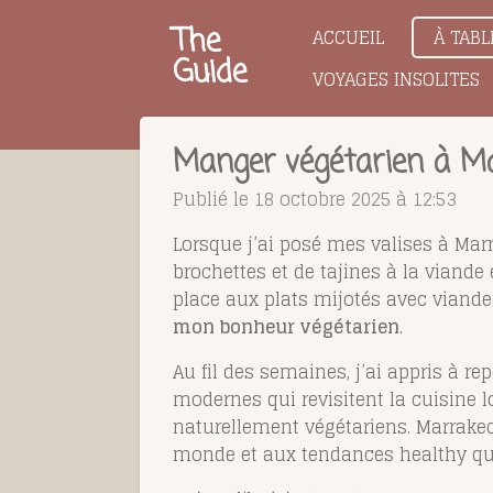
Passer
The
ACCUEIL
À TABL
au
Guide
VOYAGES INSOLITES
contenu
principal
Manger végétarien à Mar
Publié le 18 octobre 2025 à 12:53
Lorsque j’ai posé mes valises à Marr
brochettes et de tajines à la viand
place aux plats mijotés avec viande
mon bonheur végétarien
.
Au fil des semaines, j’ai appris à r
modernes qui revisitent la cuisine 
naturellement végétariens. Marrakech
monde et aux tendances healthy qui