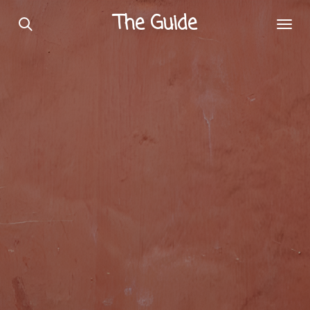
Passer
The Guide
au
contenu
principal