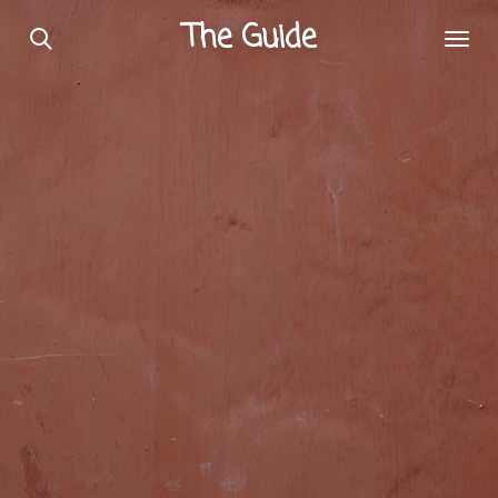
Passer
The Guide
au
contenu
principal