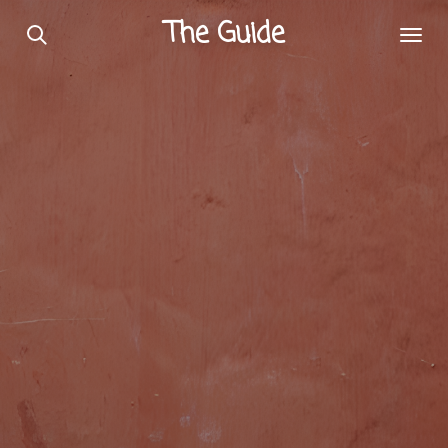
Passer
The Guide
au
contenu
principal