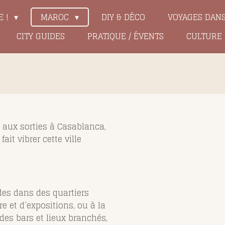
E !
MAROC
DIY & DÉCO
VOYAGES DAN
CITY GUIDES
PRATIQUE / ÉVENTS
CULTURE
aux sorties à Casablanca,
ait vibrer cette ville
es dans des quartiers
 et d’expositions, ou à la
es bars et lieux branchés,