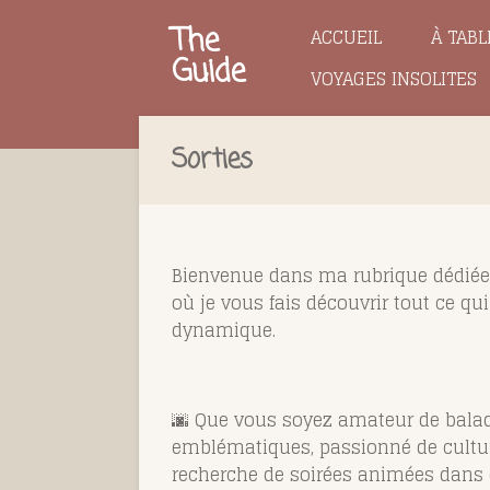
Passer
The
ACCUEIL
À TABL
au
Guide
VOYAGES INSOLITES
contenu
principal
Sorties
Bienvenue dans ma rubrique dédiée 
où je vous fais découvrir tout ce qui f
dynamique.
🌆 Que vous soyez amateur de balad
emblématiques, passionné de culture
recherche de soirées animées dans d