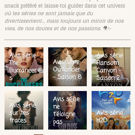
snack préféré et laisse‑toi guider dans cet univers
où les séries ne sont jamais que du
divertissement… mais toujours un miroir de nos
vies, de nos doutes et de nos passions.
🎥✨
Avis série
Avis série
Avis série
The
Ransom
Outlander
Buccaneer
Canyon -
- Saison 8
s
Saison 2
Avis série
Avis série
ne
sur tes
Avis série
t'éloigne
traces
H2O
pas