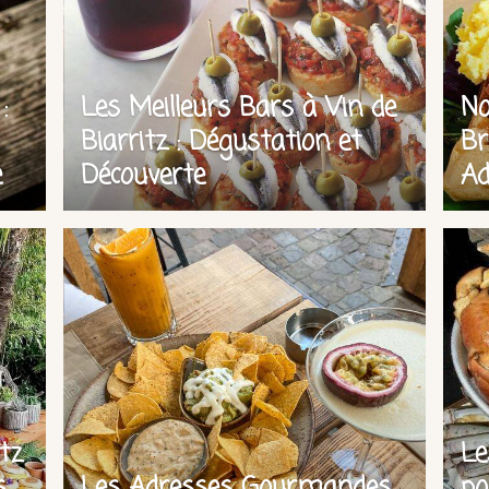
:
Les Meilleurs Bars à Vin de
No
Biarritz : Dégustation et
Br
e
Découverte
Ad
tz
Le
s
Les Adresses Gourmandes
po