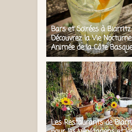
Bars et Soirées à Biarritz 
Découvrez la Vie Nocturne
Animée de la Côte Basqu
Les Restaurants de Biarri
pour les Végétariens et le