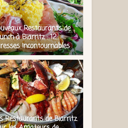
uveaux Restaurants de
unch à Biarritz : 12
resses Incontournables
s Restaurants de Biarritz
ur les Amateurs de