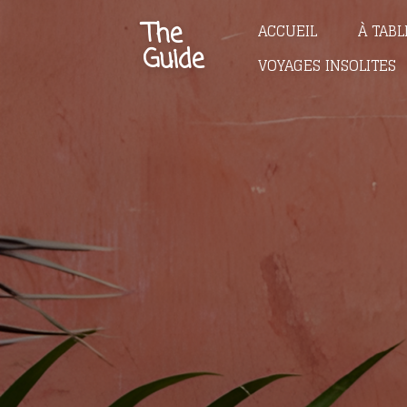
Passer
The
ACCUEIL
À TABL
au
Guide
VOYAGES INSOLITES
contenu
principal