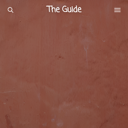
Passer
The Guide
au
contenu
principal