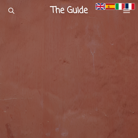
Passer
The Guide
au
contenu
principal