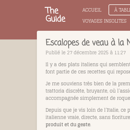
Passer
The
ACCUEIL
À TABL
au
Guide
VOYAGES INSOLITES
contenu
principal
Escalopes de veau à la 
Publié le 27 décembre 2025 à 11:27
Il y a des plats italiens qui semble
font partie de ces recettes qui rep
Je me souviens très bien de la prem
trattoria discrète, bruyante, où l’as
accompagnée simplement de roquette 
Depuis que je vis loin de l’Italie, 
italienne vraie, directe, sans fioritu
produit et du geste
.