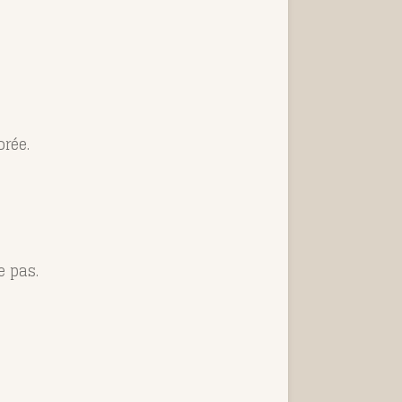
orée.
e pas.