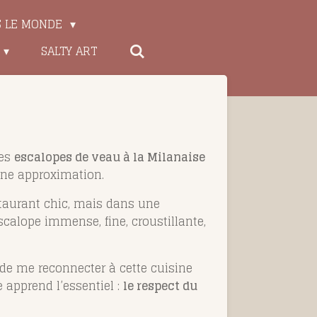
S LE MONDE
SALTY ART
Les
escalopes de veau à la Milanaise
une approximation.
staurant chic, mais dans une
escalope immense, fine, croustillante,
n de me reconnecter à cette cuisine
le apprend l’essentiel :
le respect du