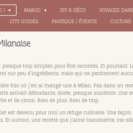
E !
MAROC
DIY & DÉCO
VOYAGES DAN
CITY GUIDES
PRATIQUE / ÉVENTS
CULTURE
Milanaise
nt presque trop simples pour être racontés. Et pourtant. 
osent sur peu d’ingrédients, mais qui ne pardonnent auc
ière fois où j’en ai mangé une à Milan. Pas dans un re
siette arrivait débordante, dorée, presque insolente. Une 
et de citron. Rien de plus. Rien de trop.
ce plat est devenu pour moi un refuge culinaire. Une faço
res. Et surtout, une recette que j’aime transmettre, car el