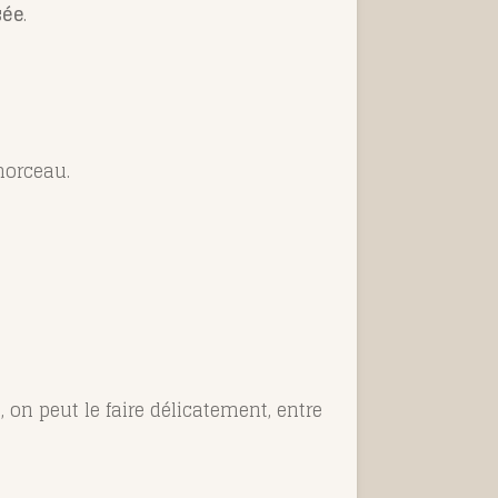
sée
.
orceau.
n, on peut le faire délicatement, entre