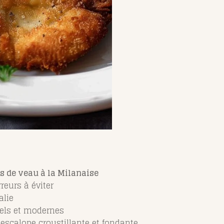
s de veau à la Milanaise
reurs à éviter
alie
els et modernes
escalope croustillante et fondante