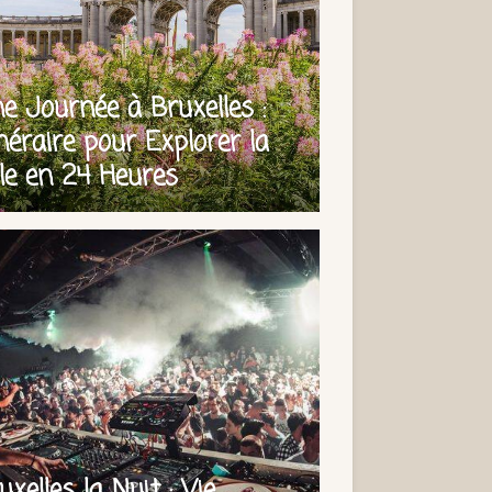
e Journée à Bruxelles :
inéraire pour Explorer la
lle en 24 Heures
uxelles la Nuit : Vie