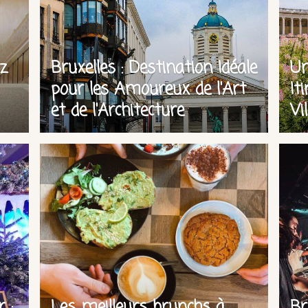
ez
Bruxelles : Destination Idéale
Un
pour les Amoureux de l'Art
It
et de l'Architecture
Vi
 :
Les meilleurs brunchs à
Br