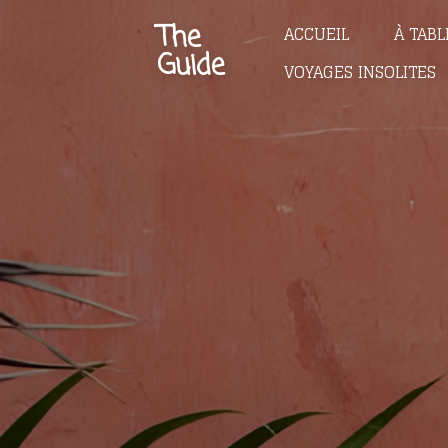
Passer
The
ACCUEIL
À TABL
au
Guide
VOYAGES INSOLITES
contenu
principal