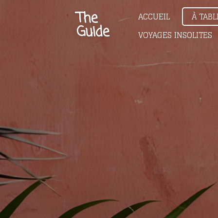
Passer
The
ACCUEIL
À TABL
au
Guide
VOYAGES INSOLITES
contenu
principal