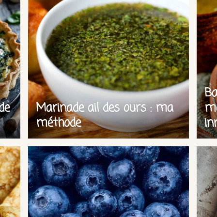
Ba
de
Marinade ail des ours : ma
mo
méthode
in