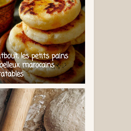
tbout, les petits pains
elleux marocains
ratables