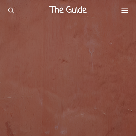
Passer
The Guide
au
contenu
principal