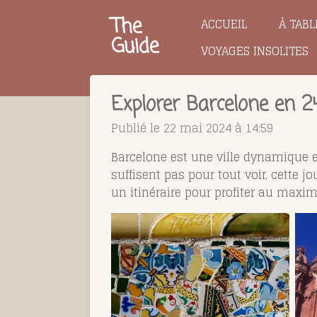
Passer
The
ACCUEIL
À TABL
au
Guide
VOYAGES INSOLITES
contenu
principal
Explorer Barcelone en 24
Publié le 22 mai 2024 à 14:59
Barcelone est une ville dynamique et
suffisent pas pour tout voir, cette j
un itinéraire pour profiter au maxi