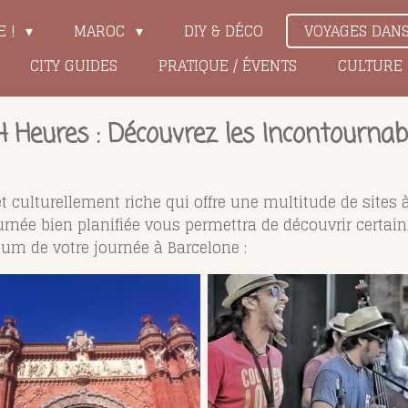
E !
MAROC
DIY & DÉCO
VOYAGES DAN
CITY GUIDES
PRATIQUE / ÉVENTS
CULTURE
 Heures : Découvrez les Incontournabl
 culturellement riche qui offre une multitude de sites 
ournée bien planifiée vous permettra de découvrir certains 
mum de votre journée à Barcelone :