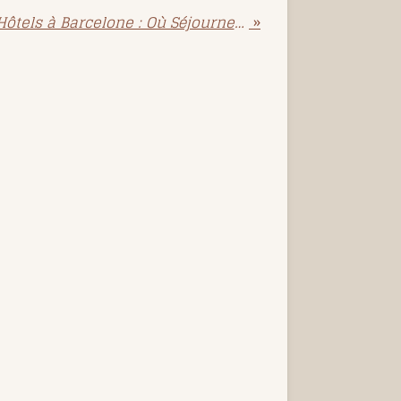
Guide des Meilleurs Hôtels à Barcelone : Où Séjourner pour une Expérience Inoubliable
»