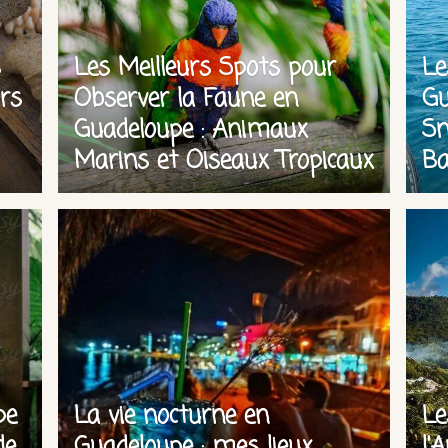
s
Les Meilleurs Spots pour
Le
irs
Observer la Faune en
Gu
Guadeloupe : Animaux
Sn
Marins et Oiseaux Tropicaux
Ba
pe
La vie nocturne en
Le
de
Guadeloupe : mes lieux
l'