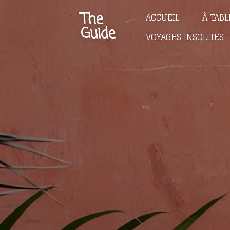
Passer
The
ACCUEIL
À TABL
au
Guide
VOYAGES INSOLITES
contenu
principal