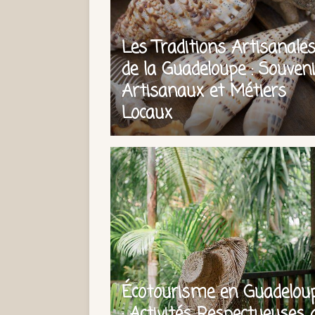
Les Traditions Artisanale
de la Guadeloupe : Souven
Artisanaux et Métiers
Locaux
Écotourisme en Guadelou
: Activités Respectueuses 