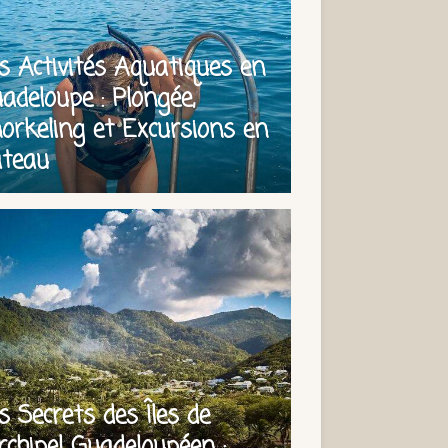
s Activités Aquatiques en
adeloupe : Plongée,
orkeling et Excursions en
teau
s Secrets des Îles de
Archipel Guadeloupéen :