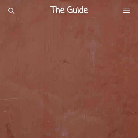
Passer
The Guide
au
contenu
principal