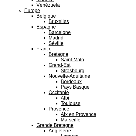
Vénézuela
Europe
Belgique
Bruxelles
Espagne
Barcelone
Madrid
Séville
France
Bretagne
Saint-Malo
Grand-Est
Strasbourg
Nouvelle-Aquitaine
Bordeaux
Pays Basque
Occitanie
Albi
Toulouse
Provence
Aix en Provence
Marseille
Grande Bretagne
Angleterre