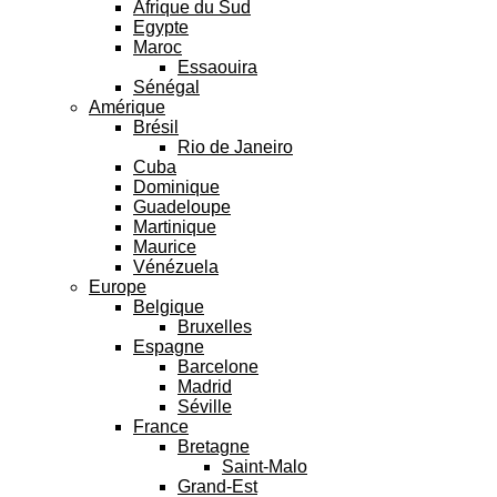
Afrique du Sud
Egypte
Maroc
Essaouira
Sénégal
Amérique
Brésil
Rio de Janeiro
Cuba
Dominique
Guadeloupe
Martinique
Maurice
Vénézuela
Europe
Belgique
Bruxelles
Espagne
Barcelone
Madrid
Séville
France
Bretagne
Saint-Malo
Grand-Est