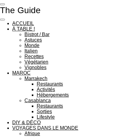
Passer
The Guide
au
contenu
principal
ACCUEIL
À TABLE !
Bistrot / Bar
Astuces
Monde
Italien
Recettes
Végétarien
Vignobles
MAROC
Marrakech
Restaurants
Activités
Hébergements
Casablanca
Restaurants
Sorties
Lifestyle
DIY & DÉCO
VOYAGES DANS LE MONDE
Afrique