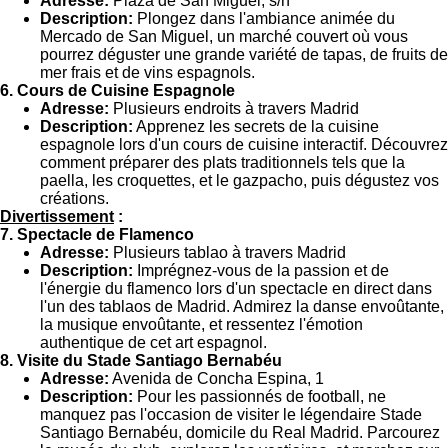
Adresse:
Plaza de San Miguel, s/n
Description:
Plongez dans l'ambiance animée du
Mercado de San Miguel, un marché couvert où vous
pourrez déguster une grande variété de tapas, de fruits de
mer frais et de vins espagnols.
6. Cours de Cuisine Espagnole
Adresse:
Plusieurs endroits à travers Madrid
Description:
Apprenez les secrets de la cuisine
espagnole lors d'un cours de cuisine interactif. Découvrez
comment préparer des plats traditionnels tels que la
paella, les croquettes, et le gazpacho, puis dégustez vos
créations.
Divertissement
:
7. Spectacle de Flamenco
Adresse:
Plusieurs tablao à travers Madrid
Description:
Imprégnez-vous de la passion et de
l'énergie du flamenco lors d'un spectacle en direct dans
l'un des tablaos de Madrid. Admirez la danse envoûtante,
la musique envoûtante, et ressentez l'émotion
authentique de cet art espagnol.
8. Visite du Stade Santiago Bernabéu
Adresse:
Avenida de Concha Espina, 1
Description:
Pour les passionnés de football, ne
manquez pas l'occasion de visiter le légendaire Stade
Santiago Bernabéu, domicile du Real Madrid. Parcourez