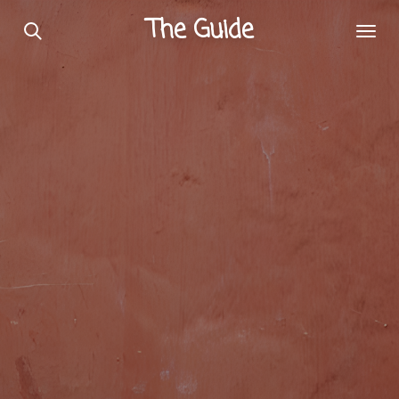
Passer
The Guide
au
contenu
principal