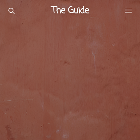
Passer
The Guide
au
contenu
principal