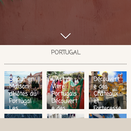
PORTUGAL
Séjour en
L'Art de
Découvert
Maison
Vivre
e des
d'Hôtes au
Portugais :
Châteaux
Portugal :
Découvert
et
Les
e des
Forteresse
Meilleures
Marchés
s du
Les
La
L’Histoire
Options
Locaux et
Portugal :
Meilleurs
Gastrono
Fascinante
pour une
Artisanat
Voyage au