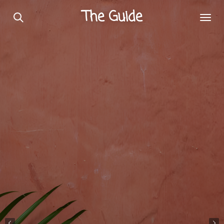
Passer
The Guide
au
contenu
principal