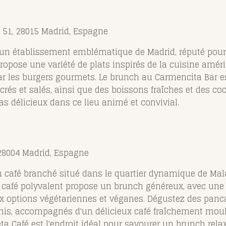
, 51, 28015 Madrid, Espagne
 un établissement emblématique de Madrid, réputé pou
ropose une variété de plats inspirés de la cuisine amér
ar les burgers gourmets. Le brunch au Carmencita Bar es
rés et salés, ainsi que des boissons fraîches et des coc
as délicieux dans ce lieu animé et convivial.
 28004 Madrid, Espagne
un café branché situé dans le quartier dynamique de Ma
 café polyvalent propose un brunch généreux, avec une 
ux options végétariennes et véganes. Dégustez des panc
nis, accompagnés d'un délicieux café fraîchement mou
eta Café est l'endroit idéal pour savourer un brunch rela