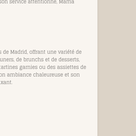
son service attentionné, Mama
 de Madrid, offrant une variété de
euners, de brunchs et de desserts,
tartines garnies ou des assiettes de
 son ambiance chaleureuse et son
axant.