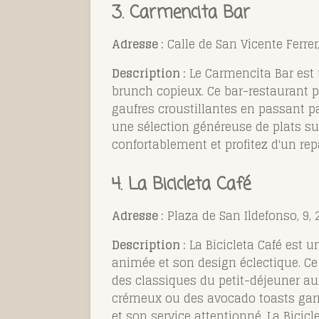
3. Carmencita Bar
Adresse :
Calle de San Vicente Ferrer
Description :
Le Carmencita Bar est
brunch copieux. Ce bar-restaurant p
gaufres croustillantes en passant p
une sélection généreuse de plats suc
confortablement et profitez d'un rep
4. La Bicicleta Café
Adresse :
Plaza de San Ildefonso, 9,
Description :
La Bicicleta Café est 
animée et son design éclectique. Ce
des classiques du petit-déjeuner a
crémeux ou des avocado toasts gar
et son service attentionné, La Bicicl