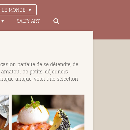
S LE MONDE
SALTY ART
asion parfaite de se détendre, de
ez amateur de petits-déjeuners
mique unique, voici une sélection