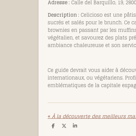
Adresse :
Calle del Barquillo, 19, 28
Description :
Celicioso est une pâtis
sucrés et salés pour le brunch. Ce 
brownies en passant par les muffins
végétalien, et savourez des plats p
ambiance chaleureuse et son service 
Ce guide devrait vous aider à décou
internationaux, ou végétariens. Prof
emblématiques de la capitale espag
«
À la découverte des meilleurs ma
P
P
P
a
a
a