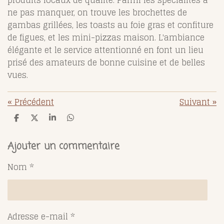
ne pas manquer, on trouve les brochettes de
gambas grillées, les toasts au foie gras et confiture
de figues, et les mini-pizzas maison. L'ambiance
élégante et le service attentionné en font un lieu
prisé des amateurs de bonne cuisine et de belles
vues.
«
Précédent
Suivant
»
P
P
P
P
a
a
a
a
r
r
r
r
t
t
t
t
Ajouter un commentaire
a
a
a
a
g
g
g
g
Nom *
e
e
e
e
r
r
r
r
Adresse e-mail *