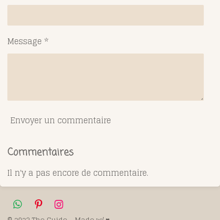
Message *
Envoyer un commentaire
Commentaires
Il n'y a pas encore de commentaire.
W
P
I
h
i
n
© 2023 The Guide - Made w/ ♥️