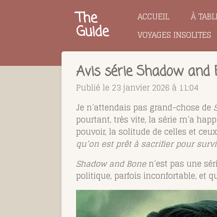
Passer
The
ACCUEIL
À TABL
au
Guide
VOYAGES INSOLITES
contenu
principal
Avis série Shadow and
Publié le 23 janvier 2026 à 11:04
Je n’attendais pas grand-chose de
pourtant, très vite, la série m’a ha
pouvoir, la solitude de celles et ce
qu’on est prêt à sacrifier pour survi
Shadow and Bone
n’est pas une sér
politique, parfois inconfortable, et