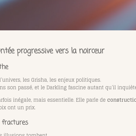
ntée progressive vers la noirceur
the
’univers, les Grisha, les enjeux politiques.
s son passé, et le Darkling fascine autant qu’il inquièt
fois inégale, mais essentielle. Elle parle de
constructio
ix ont un prix.
s fractures
s illusions tombent.