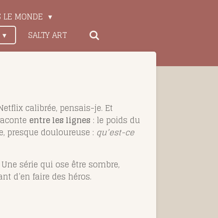
S LE MONDE
SALTY ART
tflix calibrée, pensais-je. Et
 raconte
entre les lignes
: le poids du
le, presque douloureuse :
qu’est-ce
 Une série qui ose être sombre,
nt d’en faire des héros.