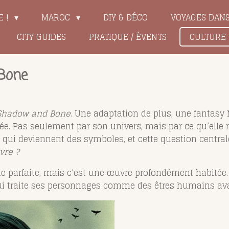
E !
MAROC
DIY & DÉCO
VOYAGES DAN
CITY GUIDES
PRATIQUE / ÉVENTS
CULTURE
 Bone
Shadow and Bone
. Une adaptation de plus, une fantasy Ne
ppée. Pas seulement par son univers, mais par ce qu’elle
ux qui deviennent des symboles, et cette question centra
vre ?
ie parfaite, mais c’est une œuvre profondément habitée.
 qui traite ses personnages comme des êtres humains ava