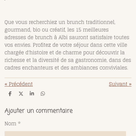
Que vous recherchiez un brunch traditionnel,
gourmand, bio ou créatif, les 15 meilleures
adresses de brunch à Albi sauront satisfaire toutes
vos envies. Profitez de votre séjour dans cette ville
chargée d'histoire et de charme pour découvrir la
richesse et la diversité de sa gastronomie, dans des
cadres enchanteurs et des ambiances conviviales.
«
Précédent
Suivant
»
P
P
P
P
a
a
a
a
r
r
r
r
t
t
t
t
Ajouter un commentaire
a
a
a
a
g
g
g
g
Nom *
e
e
e
e
r
r
r
r