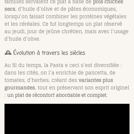
familles servaient ce plat à base de
pois chiches
secs
, d’huile d’olive et de pâtes économiques,
lorsqu’on faisait combiner les protéines végétales
et les céréales. Ce fut longtemps un plat réservé
au jeudi, jour de jeûne chrétien, mais avec l’usage
d’huile d’olive.
🕰️ Évolution à travers les siècles
Au fil du temps, la Pasta e ceci s’est diversifiée :
dans les cités, on l’a enrichie de pancetta, de
tomates, d’herbes, créant des
variantes plus
gourmandes
, tout en préservant son esprit originel
:
un plat de réconfort abordable et complet
.