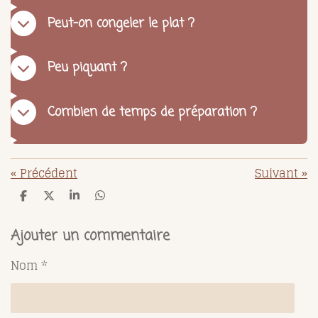
Peut-on congeler le plat ?
Peu piquant ?
Combien de temps de préparation ?
«
Précédent
Suivant
»
P
P
P
P
a
a
a
a
r
r
r
r
t
t
t
t
Ajouter un commentaire
a
a
a
a
g
g
g
g
Nom *
e
e
e
e
r
r
r
r