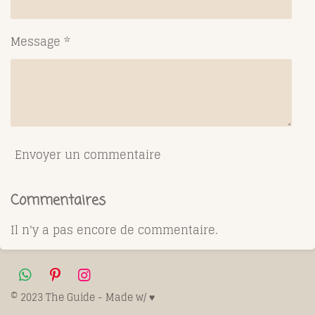
Message *
Envoyer un commentaire
Commentaires
Il n'y a pas encore de commentaire.
W
P
I
h
i
n
© 2023 The Guide - Made w/ ♥️
a
n
s