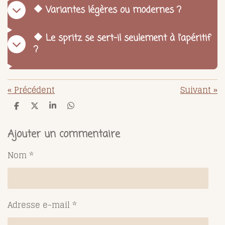
🔶 Variantes légères ou modernes ?
🔶 Le spritz se sert-il seulement à l’apéritif
?
«
Précédent
Suivant
»
P
P
P
P
a
a
a
a
r
r
r
r
t
t
t
t
Ajouter un commentaire
a
a
a
a
g
g
g
g
Nom *
e
e
e
e
r
r
r
r
Adresse e-mail *