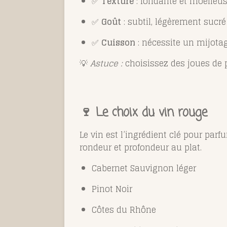
✅
Texture
: fondante et moelleu
✅
Goût
: subtil, légèrement sucr
✅
Cuisson
: nécessite un mijotag
💡
Astuce :
choisissez des joues de p
🍷 Le choix du vin rouge
Le vin est l’ingrédient clé pour par
rondeur et profondeur au plat.
Cabernet Sauvignon léger
Pinot Noir
Côtes du Rhône