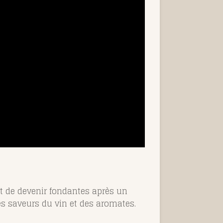
et de devenir fondantes après un
es saveurs du vin et des aromates.