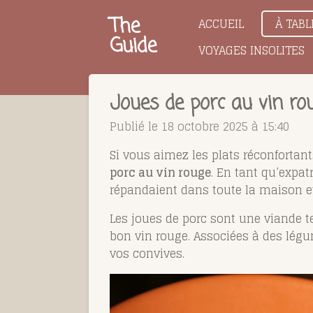
Passer
The
ACCUEIL
À TABL
au
Guide
VOYAGES INSOLITES
contenu
principal
Joues de porc au vin rou
Publié le 18 octobre 2025 à 15:40
Si vous aimez les plats réconfortant
porc au vin rouge
. En tant qu’expat
répandaient dans toute la maison et
Les joues de porc sont une viande 
bon vin rouge. Associées à des légum
vos convives.