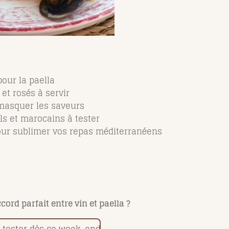
our la paella
et rosés à servir
 masquer les saveurs
s et marocains à tester
our sublimer vos repas méditerranéens
cord parfait entre vin et paella ?
à tester dès ce week-end