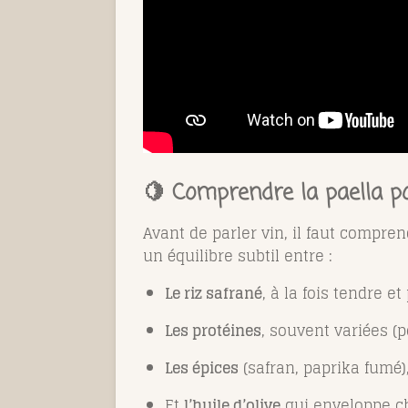
🍋 Comprendre la paella po
Avant de parler vin, il faut compre
un équilibre subtil entre :
Le riz safrané
, à la fois tendre e
Les protéines
, souvent variées (p
Les épices
(safran, paprika fumé)
Et
l’huile d’olive
qui enveloppe ch