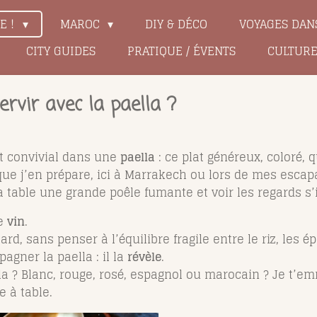
LE !
MAROC
DIY & DÉCO
VOYAGES DAN
CITY GUIDES
PRATIQUE / ÉVENTS
CULTUR
servir avec la paella ?
t convivial dans une
paella
: ce plat généreux, coloré,
 que j’en prépare, ici à Marrakech ou lors de mes esca
a table une grande poêle fumante et voir les regards s’
le
vin
.
d, sans penser à l’équilibre fragile entre le riz, les ép
agner la paella : il la
révèle
.
ella ? Blanc, rouge, rosé, espagnol ou marocain ? Je t
e à table.