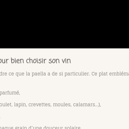
ur bien choisir son vin
ndre ce que la paella a de si particulier. Ce plat emblé
t parfumé,
oulet, lapin, crevettes, moules, calamars...),
,
aque grain d’une douceur solaire.