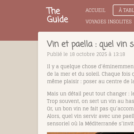
Passer
The
ACCUEIL
À TAB
au
Guide
VOYAGES INSOLITES
contenu
principal
Vin et paella : quel vin 
Publié le 18 octobre 2025 à 13:18
Il y a quelque chose d’éminemmen
de la mer et du soleil. Chaque fois
même plaisir : poser au centre de l
Mais un détail peut tout changer : 
Trop souvent, on sert un vin au hasar
Or, un bon vin ne fait pas qu’accomp
Alors, quel vin servir avec une pa
sensoriel où la Méditerranée s’invit