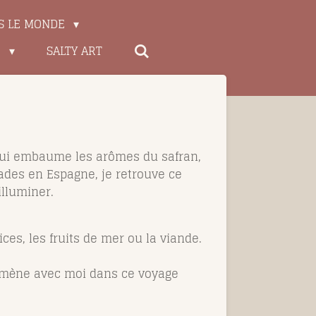
S LE MONDE
E
SALTY ART
 qui embaume les arômes du safran,
pades en Espagne, je retrouve ce
illuminer.
ices, les fruits de mer ou la viande.
’emmène avec moi dans ce voyage