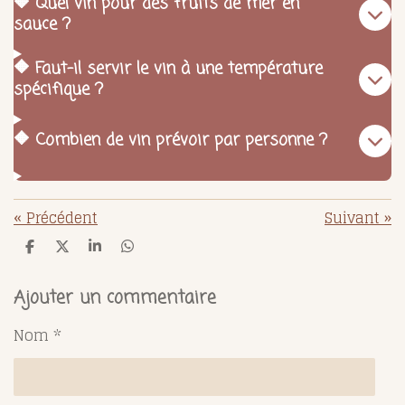
🔶 Quel vin pour des fruits de mer en
sauce ?
🔶 Faut-il servir le vin à une température
spécifique ?
🔶 Combien de vin prévoir par personne ?
«
Précédent
Suivant
»
P
P
P
P
a
a
a
a
r
r
r
r
t
t
t
t
Ajouter un commentaire
a
a
a
a
g
g
g
g
Nom *
e
e
e
e
r
r
r
r