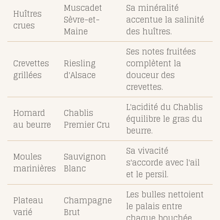
Muscadet
Sa minéralité
Huîtres
Sèvre-et-
accentue la salinité
crues
Maine
des huîtres.
Ses notes fruitées
Crevettes
Riesling
complètent la
grillées
d'Alsace
douceur des
crevettes.
L'acidité du Chablis
Homard
Chablis
équilibre le gras du
au beurre
Premier Cru
beurre.
Sa vivacité
Moules
Sauvignon
s'accorde avec l'ail
marinières
Blanc
et le persil.
Les bulles nettoient
Plateau
Champagne
le palais entre
varié
Brut
chaque bouchée.