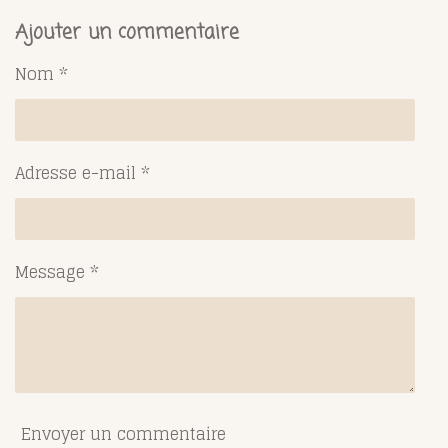
r
r
r
r
t
t
t
t
Ajouter un commentaire
a
a
a
a
g
g
g
g
Nom *
e
e
e
e
r
r
r
r
Adresse e-mail *
Message *
Envoyer un commentaire