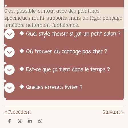
C’est possible, surtout avec des peintures
spécifiques multi-supports, mais un léger ponçage
améliore nettement l’adhérence.
🔶 Quel style choisir si j’ai un petit salon ?
🔶 Où trouver du cannage pas cher ?
🔶 Est-ce que ça tient dans le temps ?
🔶 Quelles erreurs éviter ?
«
Précédent
Suivant
»
P
P
P
P
a
a
a
a