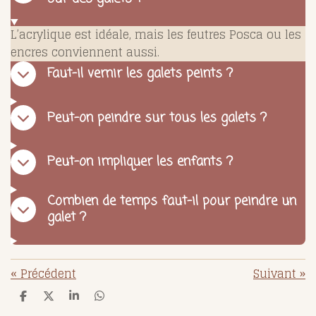
L’acrylique est idéale, mais les feutres Posca ou les
encres conviennent aussi.
Faut-il vernir les galets peints ?
Peut-on peindre sur tous les galets ?
Peut-on impliquer les enfants ?
Combien de temps faut-il pour peindre un
galet ?
«
Précédent
Suivant
»
P
P
P
P
a
a
a
a