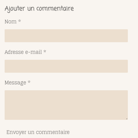
r
r
r
r
t
t
t
t
Ajouter un commentaire
a
a
a
a
g
g
g
g
Nom *
e
e
e
e
r
r
r
r
Adresse e-mail *
Message *
Envoyer un commentaire