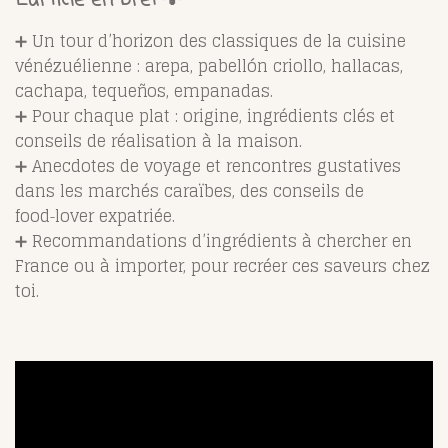
L’article en bref 💡
➕ Un tour d’horizon des classiques de la cuisine
vénézuélienne : arepa, pabellón criollo, hallacas,
cachapa, tequeños, empanadas.
➕ Pour chaque plat : origine, ingrédients clés et
conseils de réalisation à la maison.
➕ Anecdotes de voyage et rencontres gustatives
dans les marchés caraïbes, des conseils de
food‑lover expatriée.
➕ Recommandations d’ingrédients à chercher en
France ou à importer, pour recréer ces saveurs chez
toi.