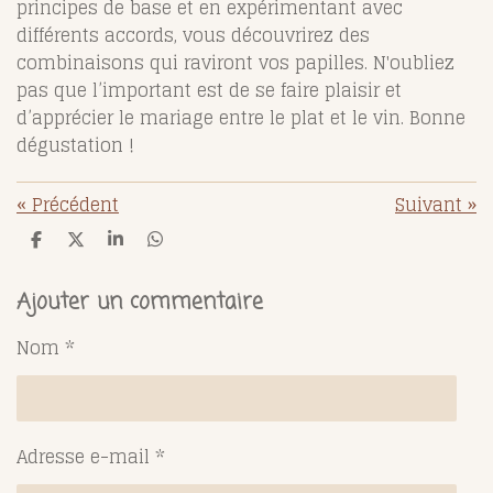
principes de base et en expérimentant avec
différents accords, vous découvrirez des
combinaisons qui raviront vos papilles. N'oubliez
pas que l’important est de se faire plaisir et
d’apprécier le mariage entre le plat et le vin. Bonne
dégustation !
«
Précédent
Suivant
»
P
P
P
P
a
a
a
a
r
r
r
r
t
t
t
t
Ajouter un commentaire
a
a
a
a
g
g
g
g
Nom *
e
e
e
e
r
r
r
r
Adresse e-mail *