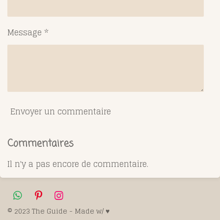
Message *
Envoyer un commentaire
Commentaires
Il n'y a pas encore de commentaire.
W
P
I
h
i
n
© 2023 The Guide - Made w/ ♥️
a
n
s