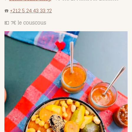
☎️
+212 5 24 43 33 72
💶 7€ le couscous