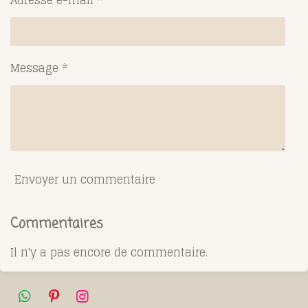
Adresse e-mail *
Message *
Envoyer un commentaire
Commentaires
Il n'y a pas encore de commentaire.
W
P
I