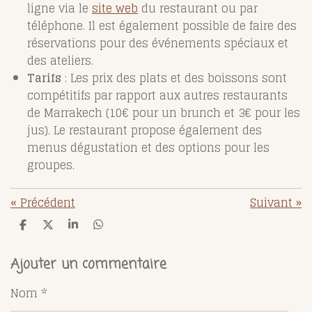
ligne via le
site web
du restaurant ou par
téléphone. Il est également possible de faire des
réservations pour des événements spéciaux et
des ateliers.
Tarifs
: Les prix des plats et des boissons sont
compétitifs par rapport aux autres restaurants
de Marrakech (10€ pour un brunch et 3€ pour les
jus). Le restaurant propose également des
menus dégustation et des options pour les
groupes.
«
Précédent
Suivant
»
P
P
P
P
a
a
a
a
r
r
r
r
t
t
t
t
Ajouter un commentaire
a
a
a
a
g
g
g
g
Nom *
e
e
e
e
r
r
r
r