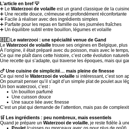
L’article en bref 💡
➕ Le
Waterzooi de volaille
est un grand classique de la cuisin
➕ Une recette douce, crémeuse et profondément réconfortante
➕ Facile à réaliser avec des ingrédients simples
➕ Parfaite pour les repas en famille ou les journées fraîches
➕ Un équilibre subtil entre bouillon, légumes et volaille
🇧🇪 Le waterzooi : une spécialité venue de Gand
Le
Waterzooi de volaille
trouve ses origines en Belgique, plu
À l’origine, il était préparé avec du poisson, mais avec le temps,
Ce qui me plaît dans cette histoire, c’est cette évolution naturell
Une recette qui s’adapte, qui traverse les époques, mais qui ga
🍗 Une cuisine de simplicité… mais pleine de finesse
Ce qui rend le
Waterzooi de volaille
si intéressant, c’est son a
On pourrait penser qu’il s’agit d’un simple plat de poulet aux lé
Un bon waterzooi, c’est :
Un bouillon parfumé
Une cuisson douce
Une sauce liée avec finesse
C’est un plat qui demande de l’attention, mais pas de complexit
🛒 Les ingrédients : peu nombreux, mais essentiels
Quand je prépare un
Waterzooi de volaille
, je reste fidèle à u
Poulet
(cuisses ou morceaux avec os pour plus de goût)