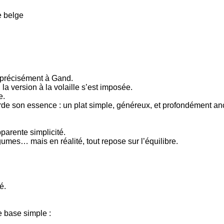
e belge
s précisément à
Gand
.
 la version à la volaille s’est imposée.
e.
rde son essence : un plat simple, généreux, et profondément ancr
pparente simplicité.
gumes… mais en réalité, tout repose sur l’équilibre.
é.
ne base simple :