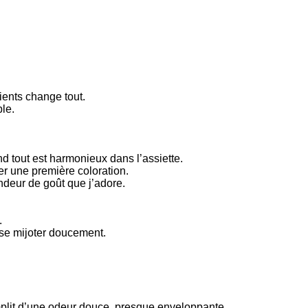
ients change tout.
le.
d tout est harmonieux dans l’assiette.
ner une première coloration.
ndeur de goût que j’adore.
.
sse mijoter doucement.
mplit d’une odeur douce, presque enveloppante.