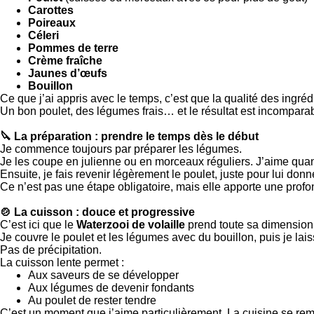
Carottes
Poireaux
Céleri
Pommes de terre
Crème fraîche
Jaunes d’œufs
Bouillon
Ce que j’ai appris avec le temps, c’est que la qualité des ingréd
Un bon poulet, des légumes frais… et le résultat est incomparab
🔪 La préparation : prendre le temps dès le début
Je commence toujours par préparer les légumes.
Je les coupe en julienne ou en morceaux réguliers. J’aime quan
Ensuite, je fais revenir légèrement le poulet, juste pour lui don
Ce n’est pas une étape obligatoire, mais elle apporte une profo
🍲 La cuisson : douce et progressive
C’est ici que le
Waterzooi de volaille
prend toute sa dimension
Je couvre le poulet et les légumes avec du bouillon, puis je lai
Pas de précipitation.
La cuisson lente permet :
Aux saveurs de se développer
Aux légumes de devenir fondants
Au poulet de rester tendre
C’est un moment que j’aime particulièrement. La cuisine se re