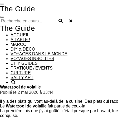
Passer
The Guide
au
contenu
principal
The Guide
ACCUEIL
À TABLE !
MAROC
DIY & DÉCO
VOYAGES DANS LE MONDE
VOYAGES INSOLITES
CITY GUIDES
PRATIQUE / ÉVENTS
CULTURE
SALTY ART
Waterzooi de volaille
Publié le 2 mai 2026 à 13:44
Il y a des plats qui vont au-delà de la cuisine. Des plats qui rac
Le
Waterzooi de volaille
fait partie de ceux-là.
La première fois que j’y ai goûté, c’était presque par hasard, lo
conquise.