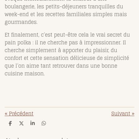
boulangerie, les petits-déjeuners tranquilles du
week-end et les recettes familiales simples mais
gourmandes.
Et finalement, c’est peut-être cela le vrai secret du
pain polka : il ne cherche pas à impressionner. Il
cherche simplement à apporter du plaisir, du
confort et cette sensation délicieuse de simplicité
que l’on aime tant retrouver dans une bonne
cuisine maison.
«
Précédent
Suivant
»
P
P
P
P
a
a
a
a
r
r
r
r