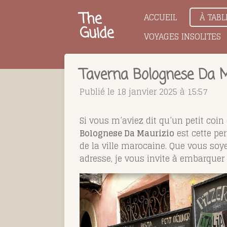
Passer
The
ACCUEIL
À TABL
au
Guide
VOYAGES INSOLITES
contenu
principal
Taverna Bolognese Da M
Publié le 18 janvier 2025 à 15:57
Si vous m’aviez dit qu’un petit coin 
Bolognese Da Maurizio
est cette pe
de la ville marocaine. Que vous so
adresse, je vous invite à embarquer