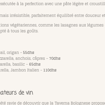
xécutée à la perfection avec une pâte légère et croustil
ais irrésistible, parfaitement équilibré entre douceur et
ions végétariennes, comme les lasagnes aux légumes o
apté à tous les goûts.
ail, origan -
55dhs
zarella, anchois, câpres -
70dhs
rella, basilic -
65dhs
ella, Jambon Italien -
110dhs
ateurs de vin
i été ravie de découvrir que la Taverna Bolognese propo