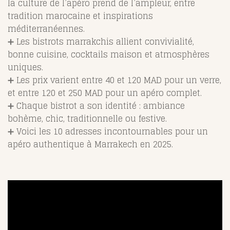
la culture de l’apéro prend de l’ampleur, entre
tradition marocaine et inspirations
méditerranéennes.
➕ Les bistrots marrakchis allient convivialité,
bonne cuisine, cocktails maison et atmosphères
uniques.
➕ Les prix varient entre 40 et 120 MAD pour un verre,
et entre 120 et 250 MAD pour un apéro complet.
➕ Chaque bistrot a son identité : ambiance
bohème, chic, traditionnelle ou festive.
➕ Voici les 10 adresses incontournables pour un
apéro authentique à Marrakech en 2025.