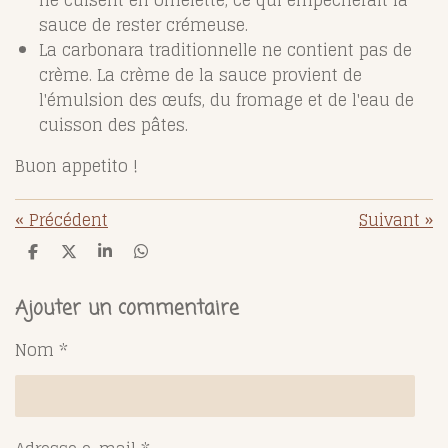
sauce de rester crémeuse.
La carbonara traditionnelle ne contient pas de
crème. La crème de la sauce provient de
l'émulsion des œufs, du fromage et de l'eau de
cuisson des pâtes.
Buon appetito !
«
Précédent
Suivant
»
P
P
P
P
a
a
a
a
r
r
r
r
t
t
t
t
Ajouter un commentaire
a
a
a
a
g
g
g
g
Nom *
e
e
e
e
r
r
r
r