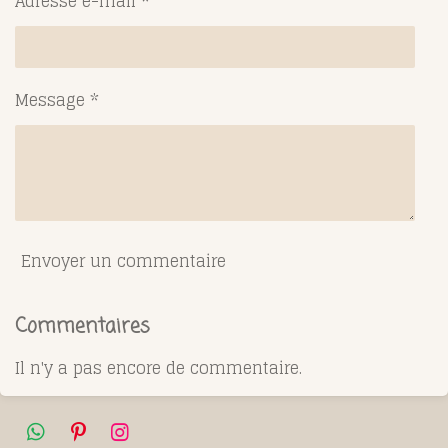
Adresse e-mail *
Message *
Envoyer un commentaire
Commentaires
Il n'y a pas encore de commentaire.
W
P
I