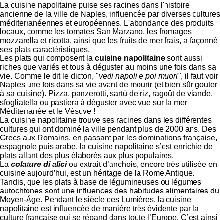
La cuisine napolitaine puise ses racines dans l'histoire
ancienne de la ville de Naples, influencée par diverses cultures
méditerranéennes et européennes. L'abondance des produits
locaux, comme les tomates San Marzano, les fromages
mozzarella et ricotta, ainsi que les fruits de mer frais, a façonné
ses plats caractéristiques.
Les plats qui composent la
cuisine napolitaine
sont aussi
riches que variés et tous à déguster au moins une fois dans sa
vie. Comme le dit le dicton, "
vedi napoli e poi muori"
, il faut voir
Naples une fois dans sa vie avant de mourir (et bien sûr gouter
à sa cuisine). Pizza, panzerotti, sartù de riz, ragoût de viande,
sfogliatella ou pastiera à déguster avec vue sur la mer
Méditerranée et le Vésuve !
La cuisine napolitaine trouve ses racines dans les différentes
cultures qui ont dominé la ville pendant plus de 2000 ans. Des
Grecs aux Romains, en passant par les dominations française,
espagnole puis arabe, la cuisine napolitaine s’est enrichie de
plats allant des plus élaborés aux plus populaires.
La
colature di alici
ou extrait d’anchois, encore très utilisée en
cuisine aujourd’hui, est un héritage de la Rome Antique.
Tandis, que les plats à base de légumineuses ou légumes
autochtones sont une influences des habitudes alimentaires du
Moyen-Âge. Pendant le siècle des Lumières, la cuisine
napolitaine est influencée de manière très évidente par la
culture française qui se répand dans toute l’Europe. C’est ainsi