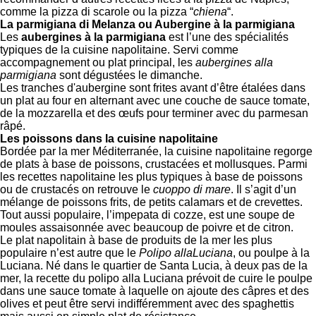
comme la pizza di scarole ou la pizza “
chiena
“.
La parmigiana di Melanza ou Aubergine à la parmigiana
Les
aubergines à la parmigiana
est l’une des spécialités
typiques de la cuisine napolitaine. Servi comme
accompagnement ou plat principal, les
aubergines alla
parmigiana
sont dégustées le dimanche.
Les tranches d'aubergine sont frites avant d’être étalées dans
un plat au four en alternant avec une couche de sauce tomate,
de la mozzarella et des œufs pour terminer avec du parmesan
râpé.
Les poissons dans la cuisine napolitaine
Bordée par la mer Méditerranée, la cuisine napolitaine regorge
de plats à base de poissons, crustacées et mollusques. Parmi
les recettes napolitaine les plus typiques à base de poissons
ou de crustacés on retrouve le
cuoppo di mare
. Il s’agit d’un
mélange de poissons frits, de petits calamars et de crevettes.
Tout aussi populaire, l’impepata di cozze, est une soupe de
moules assaisonnée avec beaucoup de poivre et de citron.
Le plat napolitain à base de produits de la mer les plus
populaire n’est autre que le
Polipo allaLuciana
, ou poulpe à la
Luciana. Né dans le quartier de Santa Lucia, à deux pas de la
mer, la recette du polipo alla Luciana prévoit de cuire le poulpe
dans une sauce tomate à laquelle on ajoute des câpres et des
olives et peut être servi indifféremment avec des spaghettis