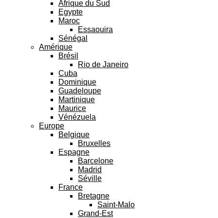
Afrique du Sud
Egypte
Maroc
Essaouira
Sénégal
Amérique
Brésil
Rio de Janeiro
Cuba
Dominique
Guadeloupe
Martinique
Maurice
Vénézuela
Europe
Belgique
Bruxelles
Espagne
Barcelone
Madrid
Séville
France
Bretagne
Saint-Malo
Grand-Est