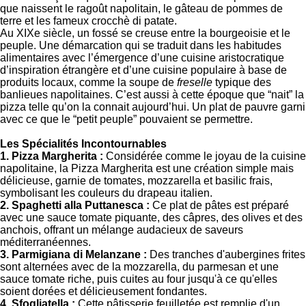
que naissent le ragoût napolitain, le gâteau de pommes de
terre et les fameux crocchè di patate.
Au XIXe siècle, un fossé se creuse entre la bourgeoisie et le
peuple. Une démarcation qui se traduit dans les habitudes
alimentaires avec l’émergence d’une cuisine aristocratique
d’inspiration étrangère et d’une cuisine populaire à base de
produits locaux, comme la soupe de
freselle
typique des
banlieues napolitaines. C’est aussi à cette époque que “nait” la
pizza telle qu’on la connait aujourd’hui. Un plat de pauvre garni
avec ce que le “petit peuple” pouvaient se permettre.
Les Spécialités Incontournables
1. Pizza Margherita :
Considérée comme le joyau de la cuisine
napolitaine, la Pizza Margherita est une création simple mais
délicieuse, garnie de tomates, mozzarella et basilic frais,
symbolisant les couleurs du drapeau italien.
2. Spaghetti alla Puttanesca :
Ce plat de pâtes est préparé
avec une sauce tomate piquante, des câpres, des olives et des
anchois, offrant un mélange audacieux de saveurs
méditerranéennes.
3. Parmigiana di Melanzane :
Des tranches d'aubergines frites
sont alternées avec de la mozzarella, du parmesan et une
sauce tomate riche, puis cuites au four jusqu'à ce qu'elles
soient dorées et délicieusement fondantes.
4. Sfogliatella :
Cette pâtisserie feuilletée est remplie d'un