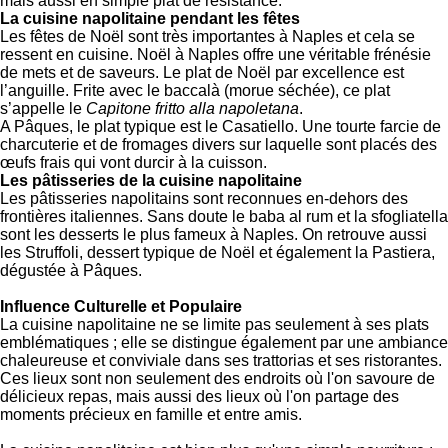
mais aussi en simple plat de résistance.
La cuisine napolitaine pendant les fêtes
Les fêtes de Noël sont très importantes à Naples et cela se
ressent en cuisine. Noël à Naples offre une véritable frénésie
de mets et de saveurs. Le plat de Noël par excellence est
l’anguille. Frite avec le baccalà (morue séchée), ce plat
s’appelle le
Capitone fritto alla napoletana
.
A Pâques, le plat typique est le Casatiello. Une tourte farcie de
charcuterie et de fromages divers sur laquelle sont placés des
œufs frais qui vont durcir à la cuisson.
Les pâtisseries de la cuisine napolitaine
Les pâtisseries napolitains sont reconnues en-dehors des
frontières italiennes. Sans doute le baba al rum et la sfogliatella
sont les desserts le plus fameux à Naples. On retrouve aussi
les Struffoli, dessert typique de Noël et également la Pastiera,
dégustée à Pâques.
Influence Culturelle et Populaire
La cuisine napolitaine ne se limite pas seulement à ses plats
emblématiques ; elle se distingue également par une ambiance
chaleureuse et conviviale dans ses trattorias et ses ristorantes.
Ces lieux sont non seulement des endroits où l'on savoure de
délicieux repas, mais aussi des lieux où l'on partage des
moments précieux en famille et entre amis.