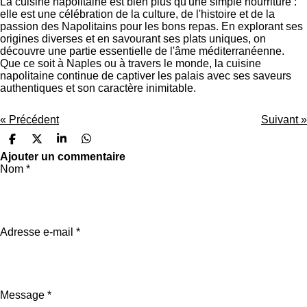
La cuisine napolitaine est bien plus qu'une simple nourriture :
elle est une célébration de la culture, de l'histoire et de la
passion des Napolitains pour les bons repas. En explorant ses
origines diverses et en savourant ses plats uniques, on
découvre une partie essentielle de l'âme méditerranéenne.
Que ce soit à Naples ou à travers le monde, la cuisine
napolitaine continue de captiver les palais avec ses saveurs
authentiques et son caractère inimitable.
«
Précédent
Suivant
»
P
P
P
P
a
a
a
a
Ajouter un commentaire
r
r
r
r
Nom *
t
t
t
t
a
a
a
a
g
g
g
g
e
e
e
e
r
r
r
r
Adresse e-mail *
Message *