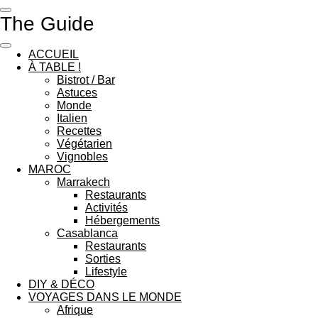
Passer
The Guide
au
contenu
principal
ACCUEIL
À TABLE !
Bistrot / Bar
Astuces
Monde
Italien
Recettes
Végétarien
Vignobles
MAROC
Marrakech
Restaurants
Activités
Hébergements
Casablanca
Restaurants
Sorties
Lifestyle
DIY & DÉCO
VOYAGES DANS LE MONDE
Afrique