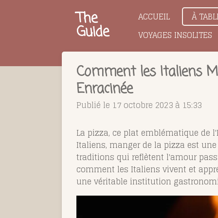
Passer
The
ACCUEIL
À TABL
au
Guide
VOYAGES INSOLITES
contenu
principal
Comment les Italiens Ma
Enracinée
Publié le 17 octobre 2023 à 15:33
La pizza, ce plat emblématique de l'
Italiens, manger de la pizza est une
traditions qui reflètent l'amour pas
comment les Italiens vivent et appré
une véritable institution gastronom