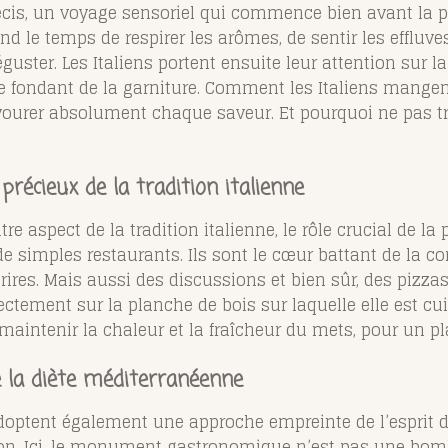
récis, un voyage sensoriel qui commence bien avant la 
prend le temps de respirer les arômes, de sentir les effluv
uster. Les Italiens portent ensuite leur attention sur la
t le fondant de la garniture. Comment les Italiens mang
vourer absolument chaque saveur. Et pourquoi ne pas tro
 précieux de la tradition italienne
e aspect de la tradition italienne, le rôle crucial de la pi
e simples restaurants. Ils sont le cœur battant de la 
res. Mais aussi des discussions et bien sûr, des pizzas
irectement sur la planche de bois sur laquelle elle est cuit
intenir la chaleur et la fraîcheur du mets, pour un plai
e la diète méditerranéenne
 adoptent également une approche empreinte de l’esprit 
tion. Ici, le monument gastronomique n’est pas une bom