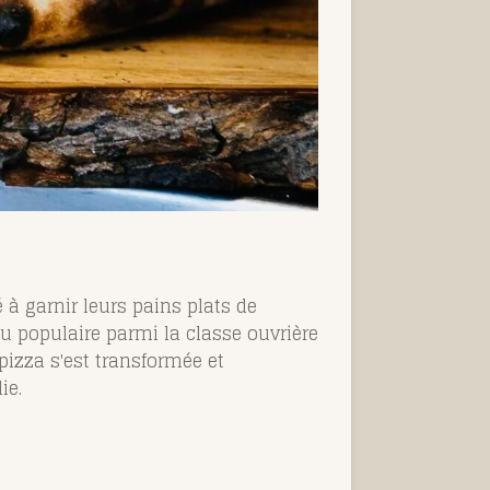
 à garnir leurs pains plats de
u populaire parmi la classe ouvrière
 pizza s'est transformée et
ie.