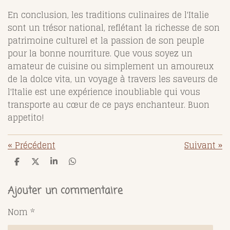
En conclusion, les traditions culinaires de l'Italie
sont un trésor national, reflétant la richesse de son
patrimoine culturel et la passion de son peuple
pour la bonne nourriture. Que vous soyez un
amateur de cuisine ou simplement un amoureux
de la dolce vita, un voyage à travers les saveurs de
l'Italie est une expérience inoubliable qui vous
transporte au cœur de ce pays enchanteur. Buon
appetito!
«
Précédent
Suivant
»
P
P
P
P
a
a
a
a
r
r
r
r
t
t
t
t
Ajouter un commentaire
a
a
a
a
g
g
g
g
Nom *
e
e
e
e
r
r
r
r