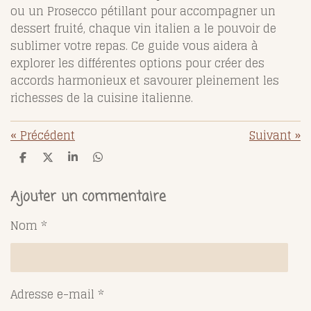
ou un Prosecco pétillant pour accompagner un
dessert fruité, chaque vin italien a le pouvoir de
sublimer votre repas. Ce guide vous aidera à
explorer les différentes options pour créer des
accords harmonieux et savourer pleinement les
richesses de la cuisine italienne.
«
Précédent
Suivant
»
P
P
P
P
a
a
a
a
r
r
r
r
t
t
t
t
Ajouter un commentaire
a
a
a
a
g
g
g
g
Nom *
e
e
e
e
r
r
r
r
Adresse e-mail *