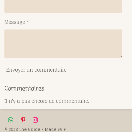
Message *
Envoyer un commentaire
Commentaires
Il n'y a pas encore de commentaire.
W
P
I
h
i
n
© 2023 The Guide - Made w/ ♥️