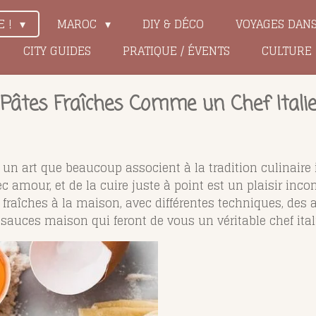
E !
MAROC
DIY & DÉCO
VOYAGES DAN
CITY GUIDES
PRATIQUE / ÉVENTS
CULTURE
Pâtes Fraîches Comme un Chef Itali
 un art que beaucoup associent à la tradition culinaire it
ec amour, et de la cuire juste à point est un plaisir in
fraîches à la maison, avec différentes techniques, des 
t sauces maison qui feront de vous un véritable chef ital