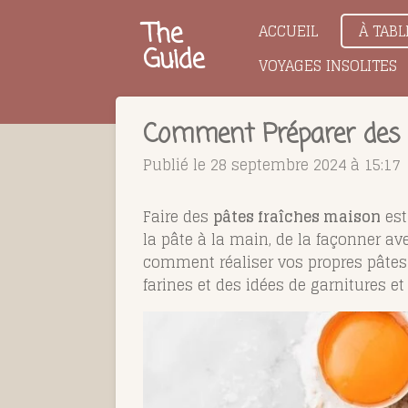
Passer
The
ACCUEIL
À TABL
au
Guide
VOYAGES INSOLITES
contenu
principal
Comment Préparer des 
Publié le 28 septembre 2024 à 15:17
Faire des
pâtes fraîches maison
est
la pâte à la main, de la façonner av
comment réaliser vos propres pâtes 
farines et des idées de garnitures e