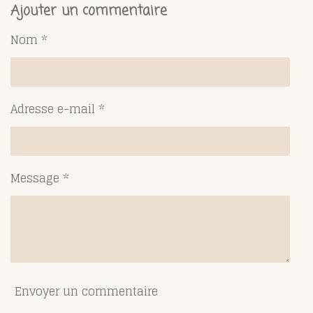
t
t
t
t
Ajouter un commentaire
a
a
a
a
g
g
g
g
Nom *
e
e
e
e
r
r
r
r
Adresse e-mail *
Message *
Envoyer un commentaire