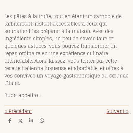
Les pâtes à la truffe, tout en étant un symbole de
raffinement, restent accessibles à ceux qui
souhaitent les préparer à la maison. Avec des
ingrédients simples, un peu de savoir-faire et
quelques astuces, vous pouvez transformer un
repas ordinaire en une expérience culinaire
mémorable. Alors, laissez-vous tenter par cette
recette italienne luxueuse et abordable, et offrez à
vos convives un voyage gastronomique au cœur de
l’Italie.
Buon appetito !
«
Précédent
Suivant
»
P
P
P
P
a
a
a
a
r
r
r
r