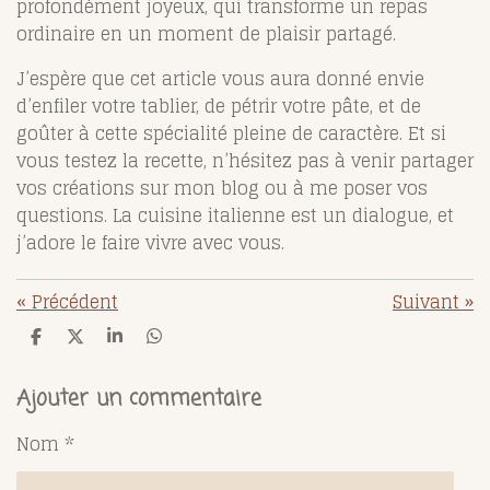
profondément joyeux, qui transforme un repas
ordinaire en un moment de plaisir partagé.
J’espère que cet article vous aura donné envie
d’enfiler votre tablier, de pétrir votre pâte, et de
goûter à cette spécialité pleine de caractère. Et si
vous testez la recette, n’hésitez pas à venir partager
vos créations sur mon blog ou à me poser vos
questions. La cuisine italienne est un dialogue, et
j’adore le faire vivre avec vous.
«
Précédent
Suivant
»
P
P
P
P
a
a
a
a
r
r
r
r
t
t
t
t
Ajouter un commentaire
a
a
a
a
g
g
g
g
Nom *
e
e
e
e
r
r
r
r