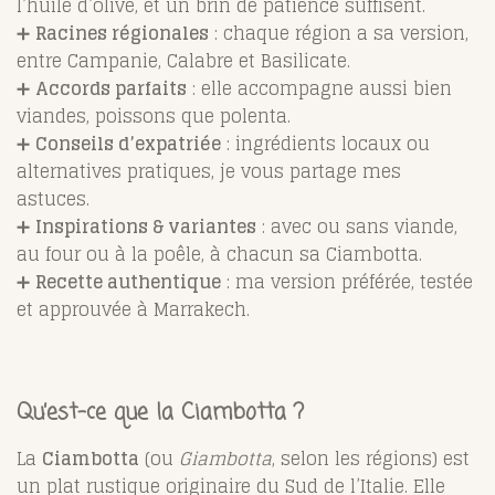
l’huile d’olive, et un brin de patience suffisent.
➕
Racines régionales
: chaque région a sa version,
entre Campanie, Calabre et Basilicate.
➕
Accords parfaits
: elle accompagne aussi bien
viandes, poissons que polenta.
➕
Conseils d’expatriée
: ingrédients locaux ou
alternatives pratiques, je vous partage mes
astuces.
➕
Inspirations & variantes
: avec ou sans viande,
au four ou à la poêle, à chacun sa Ciambotta.
➕
Recette authentique
: ma version préférée, testée
et approuvée à Marrakech.
Qu’est-ce que la Ciambotta ?
La
Ciambotta
(ou
Giambotta
, selon les régions) est
un plat rustique originaire du Sud de l’Italie. Elle