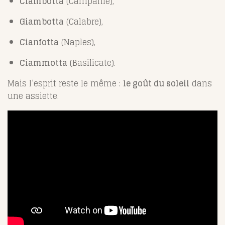
Ciambotta
(Campanie),
Giambotta
(Calabre),
Cianfotta
(Naples),
Ciammotta
(Basilicate).
Mais l’esprit reste le même :
le goût du soleil
dans
une assiette.