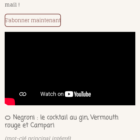
mail !
S'abonner maintenant
🍊 Negroni : le cocktail au gin, Vermouth
rouge et Campari
(mot-clé principal intégré)