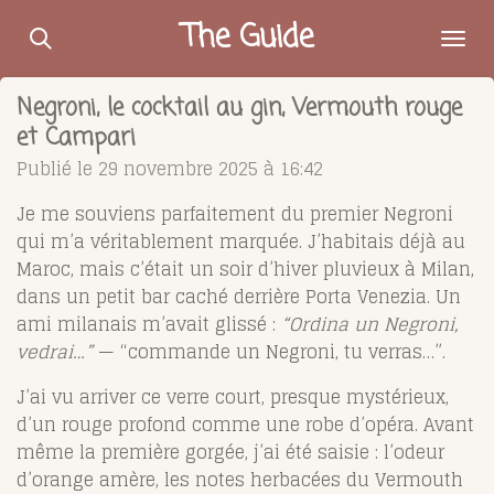
Passer
The Guide
au
contenu
Negroni, le cocktail au gin, Vermouth rouge
principal
et Campari
Publié le 29 novembre 2025 à 16:42
Je me souviens parfaitement du premier Negroni
qui m’a véritablement marquée. J’habitais déjà au
Maroc, mais c’était un soir d’hiver pluvieux à Milan,
dans un petit bar caché derrière Porta Venezia. Un
ami milanais m’avait glissé :
“Ordina un Negroni,
vedrai…”
— “commande un Negroni, tu verras…”.
J’ai vu arriver ce verre court, presque mystérieux,
d’un rouge profond comme une robe d’opéra. Avant
même la première gorgée, j’ai été saisie : l’odeur
d’orange amère, les notes herbacées du Vermouth