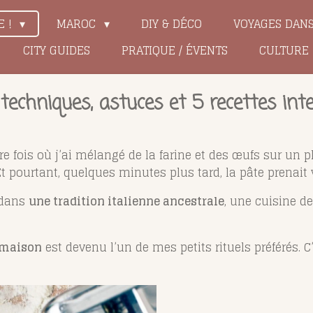
E !
MAROC
DIY & DÉCO
VOYAGES DAN
CITY GUIDES
PRATIQUE / ÉVENTS
CULTURE
techniques, astuces et 5 recettes int
 fois où j’ai mélangé de la farine et des œufs sur un pl
Et pourtant, quelques minutes plus tard, la pâte prenai
r dans
une tradition italienne ancestrale
, une cuisine d
 maison
est devenu l’un de mes petits rituels préférés. C’