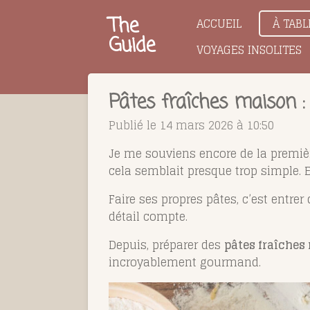
Passer
The
ACCUEIL
À TABL
au
Guide
VOYAGES INSOLITES
contenu
principal
Pâtes fraîches maison : 
Publié le 14 mars 2026 à 10:50
Je me souviens encore de la première
cela semblait presque trop simple. 
Faire ses propres pâtes, c’est entre
détail compte.
Depuis, préparer des
pâtes fraîches
incroyablement gourmand.